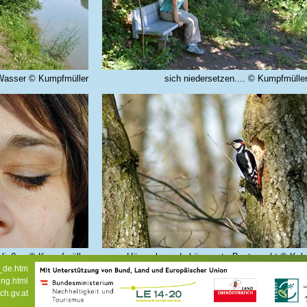
Wasser © Kumpfmüller
sich niedersetzen.... © Kumpfmülle
chließen © Kumpfmüller
Hör mal wer da hämmert - Buntspecht © Kal
x_de.htm
ung.html
ch.gv.at