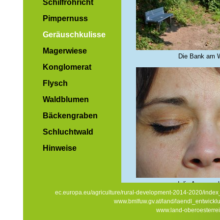
Schilfröhricht
Pimpernuss
Geräuschkulisse
Magerwiese
Die Bank am 
Konglomerat
Flysch
Waldblumen
Bäckengraben
Schluchtwald
Hinweise
... und die Augen s
ec.europa.eu/agriculture/rural-development-2014-2020/inde
www.bmlfuw.gv.at/land/laendl_entwickl
www.land-oberoesterrei