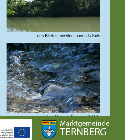
r
... den Blick schweifen lassen © Kals
s
das Wasser plätschert © Kals