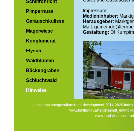
Schilfröhricht
Impressum:
Pimpernuss
Medieninhaber:
Marktg
Geräuschkulisse
Herausgeber:
Marktgem
Mail: gemeinde@ternbe
Magerwiese
Gestaltung:
DI Kumpfmü
Konglomerat
Flysch
Waldblumen
Bäckengraben
Schluchtwald
Hinweise
ec.europa.eu/agriculture/rural-development-2014-2020/inde
www.bmlfuw.gv.at/land/laendl_entwickl
Mit dem Zug von Gasthaus
www.land-oberoesterrei