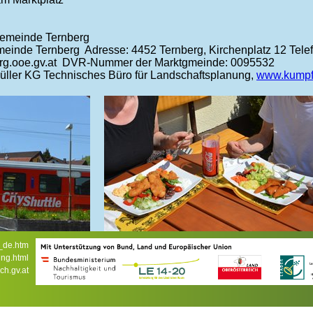
emeinde Ternberg
einde Ternberg Adresse: 4452 Ternberg, Kirchenplatz 12 Telefo
rg.ooe.gv.at DVR-Nummer der Marktgmeinde: 0095532
ller KG Technisches Büro für Landschaftsplanung,
www.kumpfm
x_de.htm
ung.html
 zu Gasthaus! © Kals
Essen und Trinken..
ch.gv.at