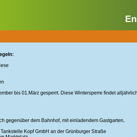
En
egeln:
iese
en
mber bis 01.März gesperrt. Diese Wintersperre findet alljährli
eich gegenüber dem Bahnhof, mit einladendem Gastgarten,
er Tankstelle Kopf GmbH an der Grünburger Straße
m Marktplatz