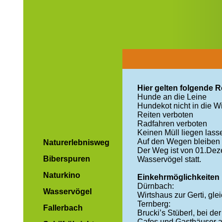
Hier gelten folgende R
Hunde an die Leine
Hundekot nicht in die W
Reiten verboten
Radfahren verboten
Keinen Müll liegen lass
Auf den Wegen bleiben
Naturerlebnisweg
Der Weg ist von 01.Deze
Biberspuren
Wasservögel statt.
Naturkino
Einkehrmöglichkeiten
Dürnbach:
Wasservögel
Wirtshaus zur Gerti, gl
Ternberg:
Fallerbach
Brucki’s Stüberl, bei d
Cafes und Gasthäuser a