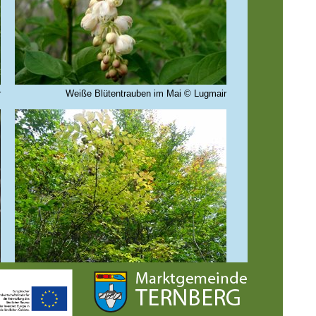
r
Weiße Blütentrauben im Mai © Lugmair
s
Pimpernuss im Schluchtwald © Kumpfmüller