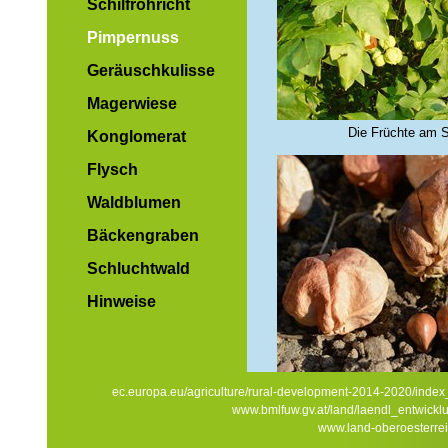
Schilfröhricht
Pimpernuss
Geräuschkulisse
Magerwiese
Die Früchte am 
Konglomerat
Flysch
Waldblumen
Bäckengraben
Schluchtwald
Hinweise
Fruchtkapseln und g
ec.europa.eu/agriculture/rural-development-2014-2020/inde
www.bmlfuw.gv.at/land/laendl_entwickl
www.land-oberoesterrei