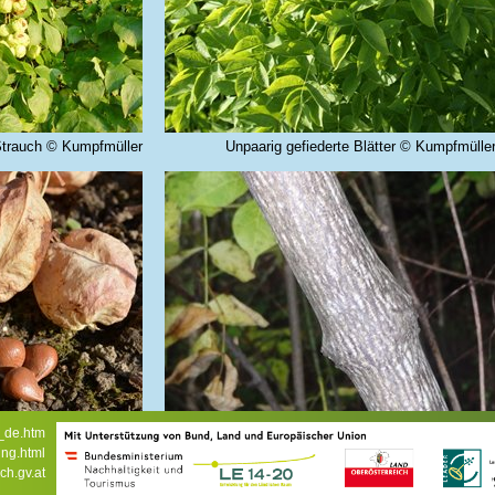
Strauch © Kumpfmüller
Unpaarig gefiederte Blätter © Kumpfmülle
länzende Nüsse © Kals
Graubraune Rinde mit weißen Riefen © Kal
x_de.htm
ung.html
ch.gv.at